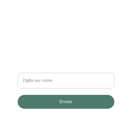
CONTATO
vendas@jon4u.com
123-123-1234
NEWSLETTER
Seu nome
Enviar